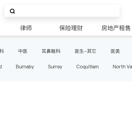
律师
保险理财
房地产租售
科
中医
耳鼻喉科
医生-其它
医美
d
Burnaby
Surrey
Coquitlam
North V
Langley
Port Moody
Maple Ridge
Kelo