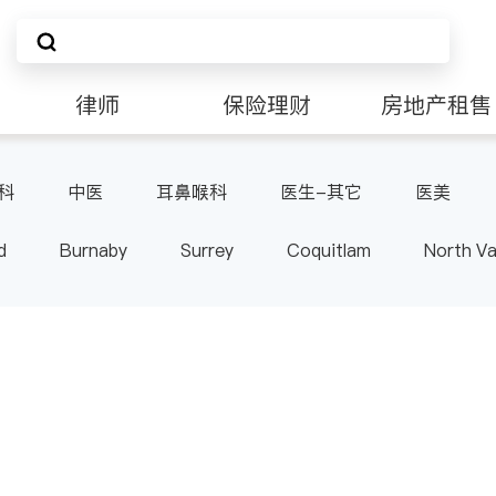
律师
保险理财
房地产租售
科
中医
耳鼻喉科
医生-其它
医美
d
Burnaby
Surrey
Coquitlam
North V
Langley
Port Moody
Maple Ridge
Kelo