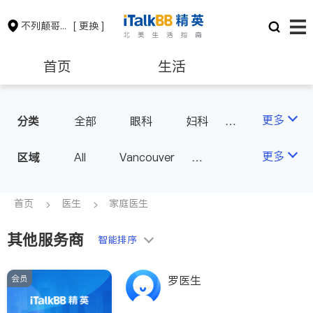
不列颠哥伦比亚省
[ 更换 ]
首页
生活
医生
律师
更多
分类
全部
眼科
妇科
儿科
中医
耳鼻喉科
保险理财
房地产租售
更多
区域
All
Vancouver
医生-其它
医美
Richmond
Burnaby
家庭医生
会计师
建筑装修
Surrey
Coquitlam
首页
医生
家庭医生
North Vancouver
其他服务商
智能排序
Port Coquitlam
Victoria
New Westminster
会员
罗医生
Langley
Port Moody