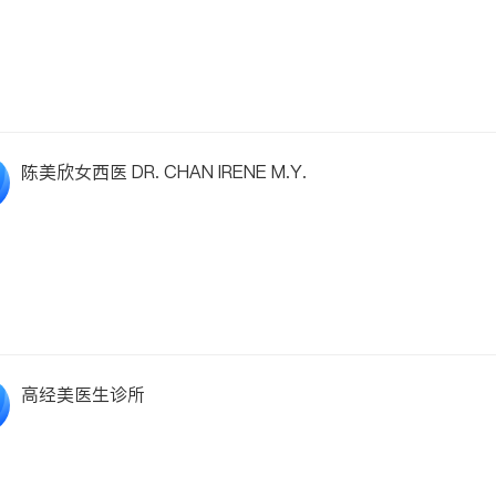
陈美欣女西医 DR. CHAN IRENE M.Y.
高经美医生诊所