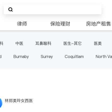
律师
保险理财
房地产租售
科
中医
耳鼻喉科
医生-其它
医美
d
Burnaby
Surrey
Coquitlam
North V
Langley
Port Moody
Maple Ridge
Kelo
林郑美玲女西医