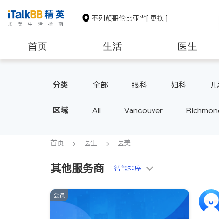
不列颠哥伦比亚省
[ 更换 ]
首页
生活
医生
分类
全部
眼科
妇科
儿
区域
All
Vancouver
Richmon
Victoria
New Westminster
BC - Other Cities
首页
医生
医美
其他服务商
智能排序
会员