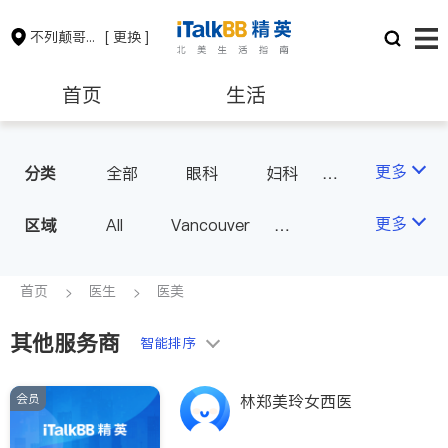
不列颠哥伦比亚省
[ 更换 ]
首页
生活
医生
律师
更多
分类
全部
眼科
妇科
儿科
中医
耳鼻喉科
保险理财
房地产租售
更多
区域
All
Vancouver
医生-其它
医美
Richmond
Burnaby
家庭医生
会计师
建筑装修
Surrey
Coquitlam
首页
医生
医美
North Vancouver
其他服务商
智能排序
Port Coquitlam
Victoria
New Westminster
会员
林郑美玲女西医
Langley
Port Moody