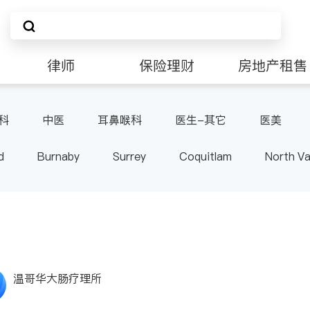
律师
保险理财
房地产租售
科
中医
耳鼻喉科
医生-其它
医美
d
Burnaby
Surrey
Coquitlam
North V
Langley
Port Moody
Maple Ridge
Kelo
温哥华大肠疗理所