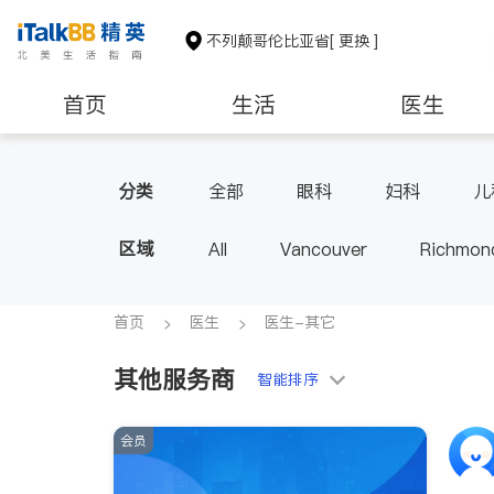
不列颠哥伦比亚省
[ 更换 ]
首页
生活
医生
分类
全部
眼科
妇科
儿
区域
All
Vancouver
Richmon
Victoria
New Westminster
BC - Other Cities
首页
医生
医生-其它
其他服务商
智能排序
会员