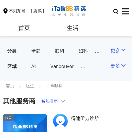
不列颠哥伦比亚省
[ 更换 ]
首页
生活
医生
律师
更多
分类
全部
眼科
妇科
儿科
中医
耳鼻喉科
保险理财
房地产租售
更多
区域
All
Vancouver
医生-其它
医美
Richmond
Burnaby
家庭医生
会计师
建筑装修
Surrey
Coquitlam
首页
医生
耳鼻喉科
North Vancouver
其他服务商
智能排序
Port Coquitlam
Victoria
New Westminster
会员
精确听力诊所
Langley
Port Moody