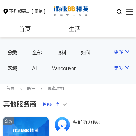
不列颠哥伦比亚省
[ 更换 ]
首页
生活
医生
律师
更多
分类
全部
眼科
妇科
儿科
中医
耳鼻喉科
保险理财
房地产租售
更多
区域
All
Vancouver
医生-其它
医美
Richmond
Burnaby
家庭医生
会计师
建筑装修
Surrey
Coquitlam
首页
医生
耳鼻喉科
North Vancouver
其他服务商
智能排序
Port Coquitlam
Victoria
New Westminster
会员
精确听力诊所
Langley
Port Moody