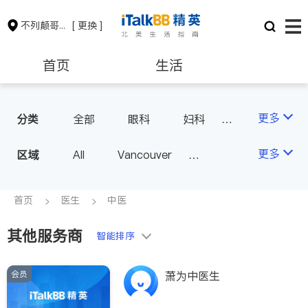
不列颠哥伦比亚省
[ 更换 ]
首页
生活
医生
律师
更多
分类
全部
眼科
妇科
儿科
中医
耳鼻喉科
保险理财
房地产租售
更多
区域
All
Vancouver
医生-其它
医美
Richmond
Burnaby
家庭医生
会计师
建筑装修
Surrey
Coquitlam
首页
医生
中医
North Vancouver
其他服务商
智能排序
Port Coquitlam
Victoria
New Westminster
会员
萧为中医生
Langley
Port Moody