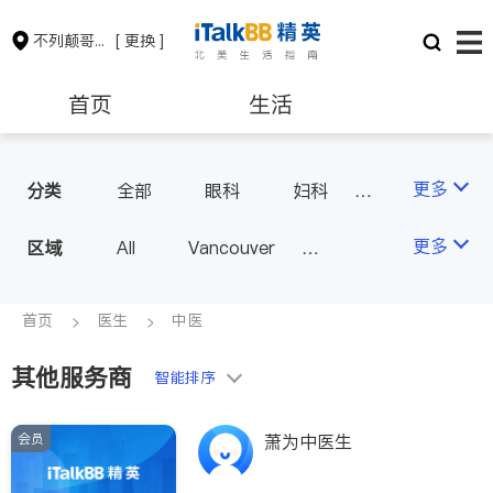
不列颠哥伦比亚省
[ 更换 ]
首页
生活
医生
律师
更多
分类
全部
眼科
妇科
儿科
中医
耳鼻喉科
保险理财
房地产租售
更多
区域
All
Vancouver
医生-其它
医美
Richmond
Burnaby
家庭医生
会计师
建筑装修
Surrey
Coquitlam
首页
医生
中医
North Vancouver
其他服务商
智能排序
Port Coquitlam
Victoria
New Westminster
会员
萧为中医生
Langley
Port Moody