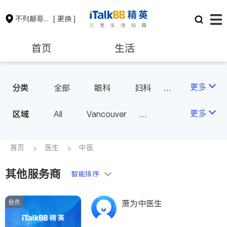
不列颠哥伦比亚省
[ 更换 ]
首页
生活
医生
律师
更多
分类
全部
眼科
妇科
儿科
中医
耳鼻喉科
保险理财
房地产租售
更多
区域
All
Vancouver
医生-其它
医美
Richmond
Burnaby
家庭医生
会计师
建筑装修
Surrey
Coquitlam
首页
医生
中医
North Vancouver
其他服务商
智能排序
Port Coquitlam
Victoria
New Westminster
会员
萧为中医生
Langley
Port Moody