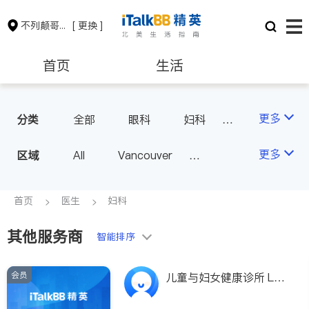
不列颠哥伦比亚省
[ 更换 ]
首页
生活
医生
律师
更多
分类
全部
眼科
妇科
儿科
中医
耳鼻喉科
保险理财
房地产租售
更多
区域
All
Vancouver
医生-其它
医美
Richmond
Burnaby
家庭医生
会计师
建筑装修
Surrey
Coquitlam
首页
医生
妇科
North Vancouver
其他服务商
智能排序
Port Coquitlam
Victoria
New Westminster
会员
儿童与妇女健康诊所 LA
Langley
Port Moody
MADONNA HEALTH CE
NTRE