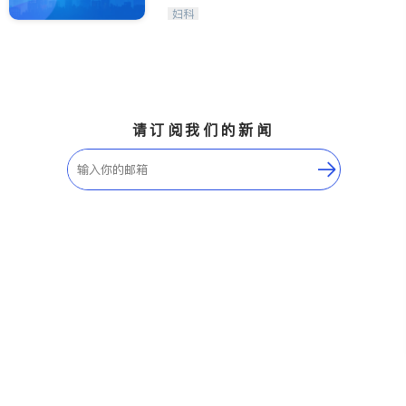
Maple Ridge
Kelowna
妇科
Delta
Abbotsford
BC - Other Cities
请订阅我们的新闻