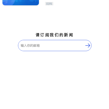
Maple Ridge
Kelowna
妇科
Delta
Abbotsford
BC - Other Cities
请订阅我们的新闻