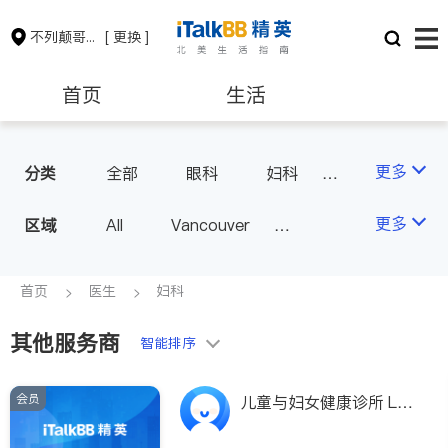
不列颠哥伦比亚省
[ 更换 ]
首页
生活
医生
律师
更多
分类
全部
眼科
妇科
儿科
中医
耳鼻喉科
保险理财
房地产租售
更多
区域
All
Vancouver
医生-其它
医美
Richmond
Burnaby
家庭医生
会计师
建筑装修
Surrey
Coquitlam
首页
医生
妇科
North Vancouver
其他服务商
智能排序
Port Coquitlam
Victoria
New Westminster
会员
儿童与妇女健康诊所 LA
Langley
Port Moody
MADONNA HEALTH CE
NTRE