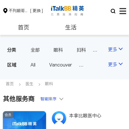
不列颠哥伦比亚省
[ 更换 ]
首页
生活
医生
律师
更多
分类
全部
眼科
妇科
儿科
中医
耳鼻喉科
保险理财
房地产租售
更多
区域
All
Vancouver
医生-其它
医美
Richmond
Burnaby
家庭医生
会计师
建筑装修
Surrey
Coquitlam
首页
医生
眼科
North Vancouver
其他服务商
智能排序
Port Coquitlam
Victoria
New Westminster
会员
本拿比眼医中心
Langley
Port Moody