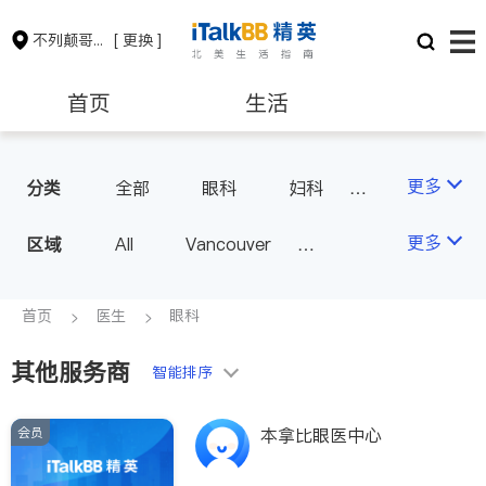
不列颠哥伦比亚省
[ 更换 ]
首页
生活
医生
律师
更多
分类
全部
眼科
妇科
儿科
中医
耳鼻喉科
保险理财
房地产租售
更多
区域
All
Vancouver
医生-其它
医美
Richmond
Burnaby
家庭医生
会计师
建筑装修
Surrey
Coquitlam
首页
医生
眼科
North Vancouver
其他服务商
智能排序
Port Coquitlam
Victoria
New Westminster
会员
本拿比眼医中心
Langley
Port Moody