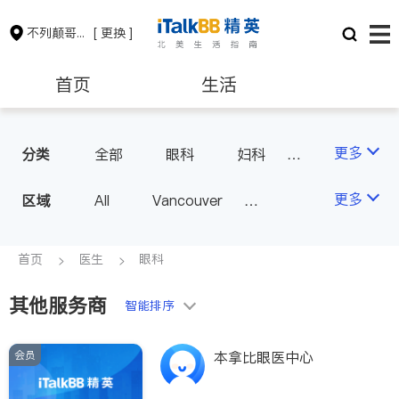
不列颠哥伦比亚省
[ 更换 ]
首页
生活
医生
律师
更多
分类
全部
眼科
妇科
儿科
中医
耳鼻喉科
保险理财
房地产租售
更多
区域
All
Vancouver
医生-其它
医美
Richmond
Burnaby
家庭医生
会计师
建筑装修
Surrey
Coquitlam
首页
医生
眼科
North Vancouver
其他服务商
智能排序
Port Coquitlam
Victoria
New Westminster
会员
本拿比眼医中心
Langley
Port Moody