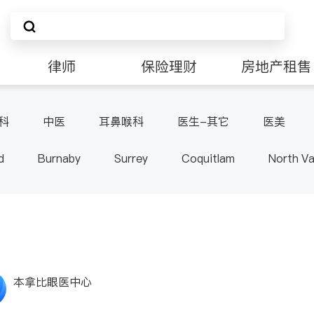
律师
保险理财
房地产租售
科
中医
耳鼻喉科
医生-其它
医美
d
Burnaby
Surrey
Coquitlam
North V
Langley
Port Moody
Maple Ridge
Kelo
本拿比眼医中心