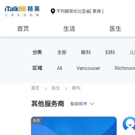
不列颠哥伦比亚省
[ 更换 ]
首页
生活
医生
分类
全部
眼科
妇科
儿
区域
All
Vancouver
Richmon
Victoria
New Westminster
BC - Other Cities
首页
医生
眼科
其他服务商
智能排序
会员