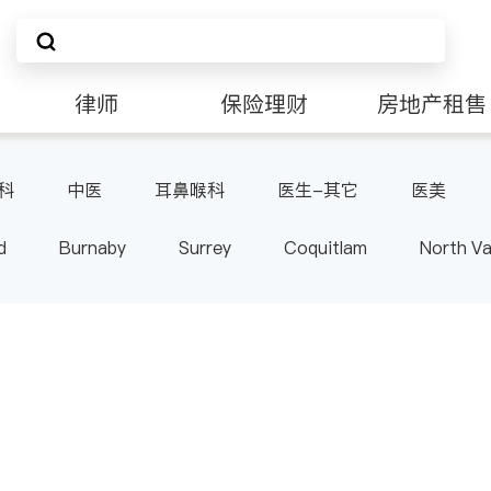
律师
保险理财
房地产租售
科
中医
耳鼻喉科
医生-其它
医美
d
Burnaby
Surrey
Coquitlam
North V
Langley
Port Moody
Maple Ridge
Kelo