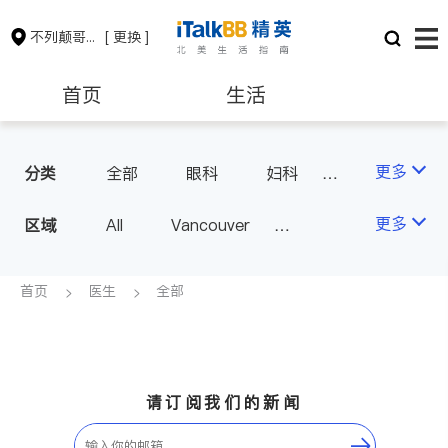
不列颠哥伦比亚省
[ 更换 ]
首页
生活
医生
律师
更多
分类
全部
眼科
妇科
儿科
中医
耳鼻喉科
保险理财
房地产租售
更多
区域
All
Vancouver
医生-其它
医美
Richmond
Burnaby
家庭医生
会计师
建筑装修
Surrey
Coquitlam
首页
医生
全部
North Vancouver
Port Coquitlam
Victoria
New Westminster
请订阅我们的新闻
Langley
Port Moody