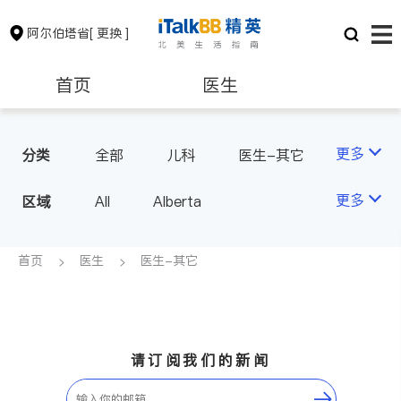
阿尔伯塔省
[ 更换 ]
首页
医生
律师
保险理财
更多
分类
全部
儿科
医生-其它
医美
家庭医生
房地产租售
会计师
更多
区域
All
Alberta
建筑装修
首页
医生
医生-其它
请订阅我们的新闻