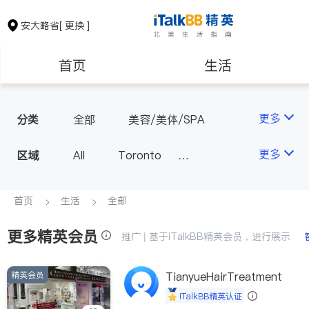
安大略省
[ 更换 ]
首页
生活
医生
律师
更多
分类
全部
美容/美体/SPA
保险理财
房地产租售
更多
区域
All
Toronto
Markham
Richmond Hill
银行贷款
会计师
Scarborough
首页
生活
全部
Mississauga
Ottawa
更多精英会员
建筑装修
推广 | 基于iTalkBB精英会员，进行展示
North York
Thornhill
Brampton
Oakville
精英会员
TianyueHairTreatment
Kitchener
Newmarket
iTalkBB精英认证