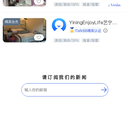
Etobicoke
Hamilton
美，从头开始；松弛，从艺美开始。
美容/美体/SPA
推拿/按摩
<1mile
Windsor
Aurora
Stouffville
Maple
精英会员
YiningEnjoyLife艺宁生
Waterloo
Guelph
活馆
iTalkBB精英认证
Burlington
Ajax
从头开始，焕醒生活之美。
美容/美体/SPA
推拿/按摩
Vaughan
Whitby
Oshawa
Niagara Falls
Pickering
Concord
Port Perry
King
请订阅我们的新闻
ON - Other Cities