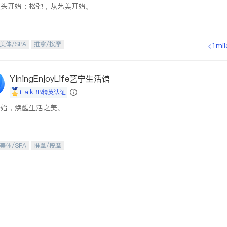
从头开始；松弛，从艺美开始。
美体/SPA
推拿/按摩
<1mil
YiningEnjoyLife艺宁生活馆
iTalkBB精英认证
开始，焕醒生活之美。
美体/SPA
推拿/按摩