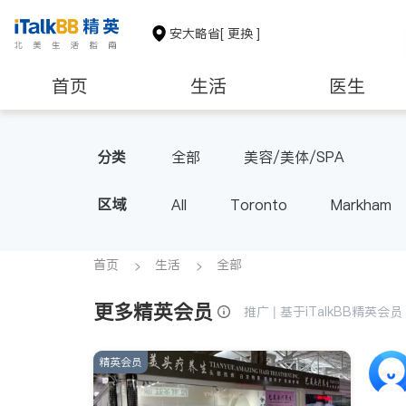
安大略省
[ 更换 ]
首页
生活
医生
建筑装修
分类
全部
美容/美体/SPA
区域
All
Toronto
Markham
Thornhill
Brampton
Oak
Aurora
Stouffville
Map
首页
生活
全部
Oshawa
Niagara Falls
更多精英会员
推广 | 基于iTalkBB精英
精英会员