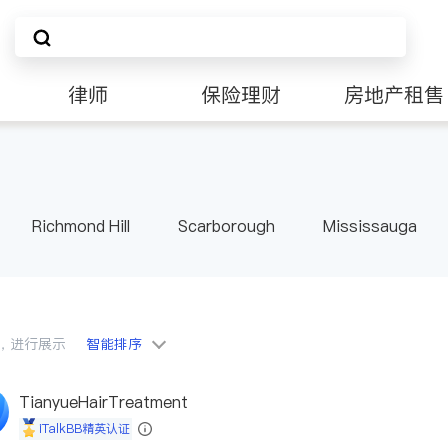
律师
保险理财
房地产租售
Richmond Hill
Scarborough
Mississauga
ville
Kitchener
Newmarket
Etobicoke
le
Waterloo
Guelph
Burlington
Ajax
Pickering
Concord
Port Perry
King
ON
会员，进行展示
智能排序
TianyueHairTreatment
iTalkBB精英认证