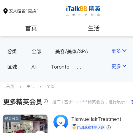
安大略省
[ 更换 ]
首页
生活
医生
律师
更多
分类
全部
美容/美体/SPA
保险理财
房地产租售
更多
区域
All
Toronto
Markham
Richmond Hill
银行贷款
会计师
Scarborough
首页
生活
全部
Mississauga
Ottawa
更多精英会员
建筑装修
推广 | 基于iTalkBB精英会员，进行展示
North York
Thornhill
Brampton
Oakville
精英会员
TianyueHairTreatment
Kitchener
Newmarket
iTalkBB精英认证