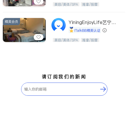
Etobicoke
Hamilton
美，从头开始；松弛，从艺美开始。
美容/美体/SPA
推拿/按摩
Windsor
Aurora
Stouffville
Maple
精英会员
YiningEnjoyLife艺宁生
Waterloo
Guelph
活馆
iTalkBB精英认证
Burlington
Ajax
从头开始，焕醒生活之美。
美容/美体/SPA
推拿/按摩
Vaughan
Whitby
Oshawa
Niagara Falls
Pickering
Concord
Port Perry
King
请订阅我们的新闻
ON - Other Cities