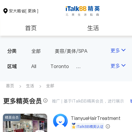
安大略省
[ 更换 ]
首页
生活
医生
律师
更多
分类
全部
美容/美体/SPA
保险理财
房地产租售
更多
区域
All
Toronto
Markham
Richmond Hill
银行贷款
会计师
Scarborough
首页
生活
全部
Mississauga
Ottawa
更多精英会员
建筑装修
推广 | 基于iTalkBB精英会员，进行展示
North York
Thornhill
Brampton
Oakville
精英会员
TianyueHairTreatment
Kitchener
Newmarket
iTalkBB精英认证