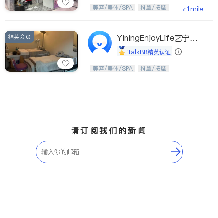
Etobicoke
Hamilton
美，从头开始；松弛，从艺美开始。
美容/美体/SPA
推拿/按摩
<1mile
Windsor
Aurora
Stouffville
Maple
精英会员
YiningEnjoyLife艺宁生
Waterloo
Guelph
活馆
iTalkBB精英认证
Burlington
Ajax
从头开始，焕醒生活之美。
美容/美体/SPA
推拿/按摩
Vaughan
Whitby
Oshawa
Niagara Falls
Pickering
Concord
Port Perry
King
请订阅我们的新闻
ON - Other Cities