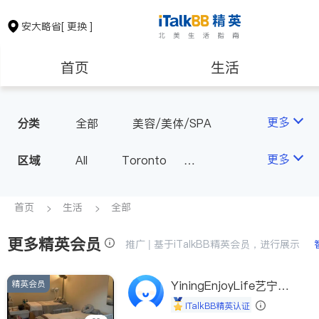
安大略省
[ 更换 ]
首页
生活
医生
律师
更多
分类
全部
美容/美体/SPA
保险理财
房地产租售
更多
区域
All
Toronto
Markham
Richmond Hill
银行贷款
会计师
Scarborough
首页
生活
全部
Mississauga
Ottawa
更多精英会员
建筑装修
推广 | 基于iTalkBB精英会员，进行展示
North York
Thornhill
Brampton
Oakville
精英会员
YiningEnjoyLife艺宁生
Kitchener
Newmarket
活馆
iTalkBB精英认证