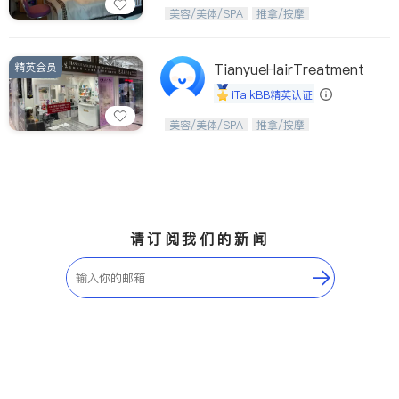
Etobicoke
Hamilton
从头开始，焕醒生活之美。
美容/美体/SPA
推拿/按摩
Windsor
Aurora
Stouffville
Maple
精英会员
TianyueHairTreatment
Waterloo
Guelph
iTalkBB精英认证
Burlington
Ajax
美，从头开始；松弛，从艺美开始。
美容/美体/SPA
推拿/按摩
Vaughan
Whitby
Oshawa
Niagara Falls
Pickering
Concord
Port Perry
King
请订阅我们的新闻
ON - Other Cities