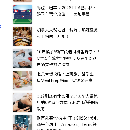
驾照＋租车 × 2026 FIFA世界杯：
跨国自驾全攻略——美加墨篇
e
加拿大火锅地图一锅端，热辣滚烫
打卡指南，开涮！
10年换了5辆车的老司机告诉你：B
C省买车流程全解析，从选车到过
户的完整避坑指南
北美带饭攻略：上班族、留学生一
周Meal Prep指南，省钱又健康
头疗到底有什么用？北美华人最流
行的6种减压方式（附防脱/缓失眠
攻略）
别再乱买“小废物”了！2026北美电
商平台对比：Amazon、Temu等