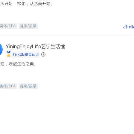
从头开始；松弛，从艺美开始。
美体/SPA
推拿/按摩
<1mil
YiningEnjoyLife艺宁生活馆
iTalkBB精英认证
开始，焕醒生活之美。
美体/SPA
推拿/按摩