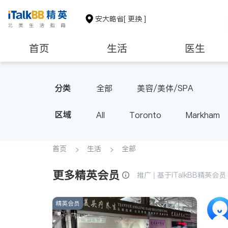
安大略省
[ 更换 ]
首页
生活
医生
建筑装修
分类
全部
美容/美体/SPA
区域
All
Toronto
Markham
Thornhill
Brampton
Oak
Aurora
Stouffville
Map
首页
生活
全部
Oshawa
Niagara Falls
更多精英会员
推广 | 基于iTalkBB精英
精英会员