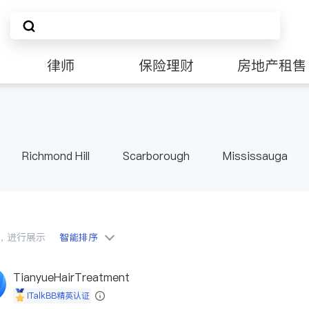
律师
保险理财
房地产租售
Richmond Hill
Scarborough
Mississauga
ville
Kitchener
Newmarket
Etobicoke
le
Waterloo
Guelph
Burlington
Ajax
Pickering
Concord
Port Perry
King
ON
会员，进行展示
智能排序
TianyueHairTreatment
iTalkBB精英认证