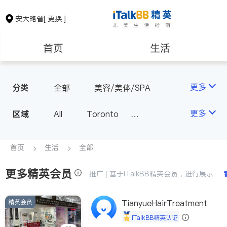
安大略省
[ 更换 ]
首页
生活
医生
律师
更多
分类
全部
美容/美体/SPA
保险理财
房地产租售
更多
区域
All
Toronto
Markham
Richmond Hill
银行贷款
会计师
Scarborough
首页
生活
全部
Mississauga
Ottawa
更多精英会员
建筑装修
推广 | 基于iTalkBB精英会员，进行展示
North York
Thornhill
Brampton
Oakville
精英会员
TianyueHairTreatment
Kitchener
Newmarket
iTalkBB精英认证