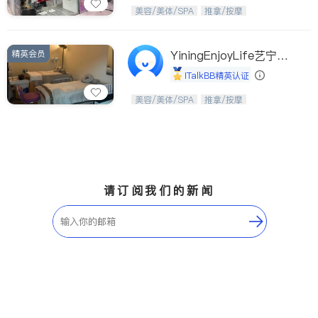
Etobicoke
Hamilton
美，从头开始；松弛，从艺美开始。
美容/美体/SPA
推拿/按摩
Windsor
Aurora
Stouffville
Maple
精英会员
YiningEnjoyLife艺宁生
Waterloo
Guelph
活馆
iTalkBB精英认证
Burlington
Ajax
从头开始，焕醒生活之美。
美容/美体/SPA
推拿/按摩
Vaughan
Whitby
Oshawa
Niagara Falls
Pickering
Concord
Port Perry
King
请订阅我们的新闻
ON - Other Cities