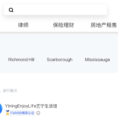
律师
保险理财
房地产租售
Richmond Hill
Scarborough
Mississauga
ville
Kitchener
Newmarket
Etobicoke
le
Waterloo
Guelph
Burlington
Ajax
Pickering
Concord
Port Perry
King
ON
会员，进行展示
YiningEnjoyLife艺宁生活馆
iTalkBB精英认证