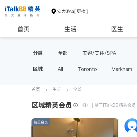
安大略省
[ 更换 ]
首页
生活
医生
建筑装修
分类
全部
美容/美体/SPA
区域
All
Toronto
Markham
Thornhill
Brampton
Oak
Aurora
Stouffville
Map
首页
生活
全部
Oshawa
Niagara Falls
区域精英会员
推广 | 基于iTalkBB精英
精英会员