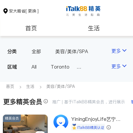
安大略省
[ 更换 ]
首页
生活
医生
律师
更多
分类
全部
美容/美体/SPA
保险理财
房地产租售
更多
区域
All
Toronto
Markham
Richmond Hill
银行贷款
会计师
Scarborough
首页
生活
美容/美体/SPA
Mississauga
Ottawa
更多精英会员
建筑装修
推广 | 基于iTalkBB精英会员，进行展示
North York
Thornhill
Brampton
Oakville
精英会员
YiningEnjoyLife艺宁生
Kitchener
Newmarket
活馆
iTalkBB精英认证