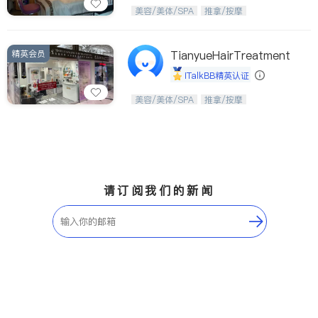
Etobicoke
Hamilton
从头开始，焕醒生活之美。
美容/美体/SPA
推拿/按摩
Windsor
Aurora
Stouffville
Maple
精英会员
TianyueHairTreatment
Waterloo
Guelph
iTalkBB精英认证
Burlington
Ajax
美，从头开始；松弛，从艺美开始。
美容/美体/SPA
推拿/按摩
Vaughan
Whitby
Oshawa
Niagara Falls
Pickering
Concord
Port Perry
King
请订阅我们的新闻
ON - Other Cities