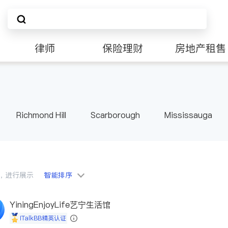
律师
保险理财
房地产租售
Richmond Hill
Scarborough
Mississauga
ville
Kitchener
Newmarket
Etobicoke
le
Waterloo
Guelph
Burlington
Ajax
Pickering
Concord
Port Perry
King
ON
会员，进行展示
智能排序
YiningEnjoyLife艺宁生活馆
iTalkBB精英认证