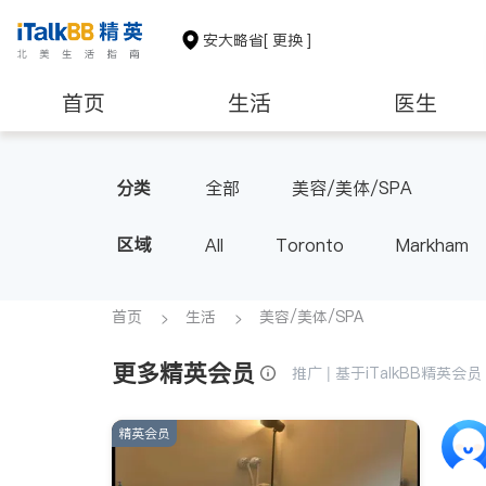
安大略省
[ 更换 ]
首页
生活
医生
建筑装修
分类
全部
美容/美体/SPA
区域
All
Toronto
Markham
Thornhill
Brampton
Oak
Aurora
Stouffville
Map
首页
生活
美容/美体/SPA
Oshawa
Niagara Falls
更多精英会员
推广 | 基于iTalkBB精英
精英会员