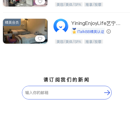
Etobicoke
Hamilton
美，从头开始；松弛，从艺美开始。
美容/美体/SPA
推拿/按摩
Windsor
Aurora
Stouffville
Maple
精英会员
YiningEnjoyLife艺宁生
Waterloo
Guelph
活馆
iTalkBB精英认证
Burlington
Ajax
从头开始，焕醒生活之美。
美容/美体/SPA
推拿/按摩
Vaughan
Whitby
Oshawa
Niagara Falls
Pickering
Concord
Port Perry
King
请订阅我们的新闻
ON - Other Cities