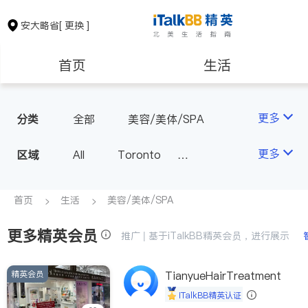
安大略省
[ 更换 ]
首页
生活
医生
律师
更多
分类
全部
美容/美体/SPA
保险理财
房地产租售
更多
区域
All
Toronto
Markham
Richmond Hill
银行贷款
会计师
Scarborough
首页
生活
美容/美体/SPA
Mississauga
Ottawa
更多精英会员
建筑装修
推广 | 基于iTalkBB精英会员，进行展示
North York
Thornhill
Brampton
Oakville
精英会员
TianyueHairTreatment
Kitchener
Newmarket
iTalkBB精英认证