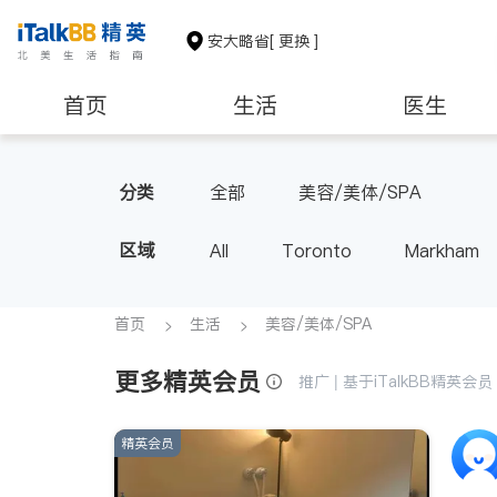
安大略省
[ 更换 ]
首页
生活
医生
建筑装修
分类
全部
美容/美体/SPA
区域
All
Toronto
Markham
Thornhill
Brampton
Oak
Aurora
Stouffville
Map
首页
生活
美容/美体/SPA
Oshawa
Niagara Falls
更多精英会员
推广 | 基于iTalkBB精英
精英会员