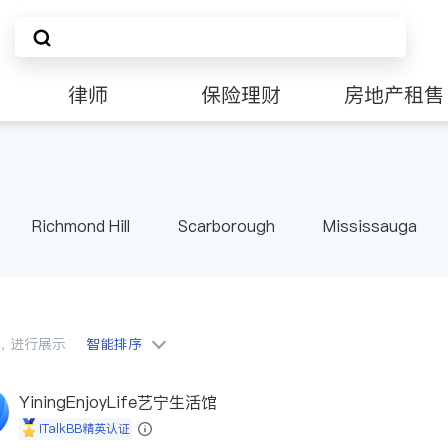
律师
保险理财
房地产租售
Richmond Hill
Scarborough
Mississauga
ville
Kitchener
Newmarket
Etobicoke
le
Waterloo
Guelph
Burlington
Ajax
Pickering
Concord
Port Perry
King
ON
会员，进行展示
智能排序
YiningEnjoyLife艺宁生活馆
iTalkBB精英认证