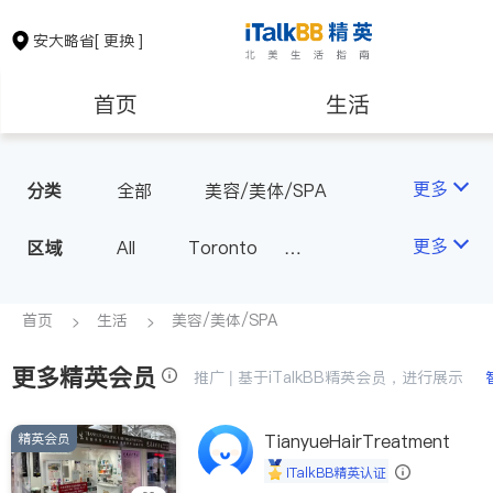
安大略省
[ 更换 ]
首页
生活
医生
律师
更多
分类
全部
美容/美体/SPA
保险理财
房地产租售
更多
区域
All
Toronto
Markham
Richmond Hill
银行贷款
会计师
Scarborough
首页
生活
美容/美体/SPA
Mississauga
Ottawa
更多精英会员
建筑装修
推广 | 基于iTalkBB精英会员，进行展示
North York
Thornhill
Brampton
Oakville
精英会员
TianyueHairTreatment
Kitchener
Newmarket
iTalkBB精英认证