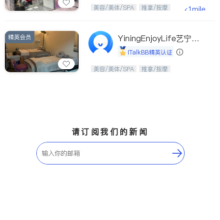
Etobicoke
Hamilton
美，从头开始；松弛，从艺美开始。
美容/美体/SPA
推拿/按摩
<1mile
Windsor
Aurora
Stouffville
Maple
精英会员
YiningEnjoyLife艺宁生
Waterloo
Guelph
活馆
iTalkBB精英认证
Burlington
Ajax
从头开始，焕醒生活之美。
美容/美体/SPA
推拿/按摩
Vaughan
Whitby
Oshawa
Niagara Falls
Pickering
Concord
Port Perry
King
请订阅我们的新闻
ON - Other Cities