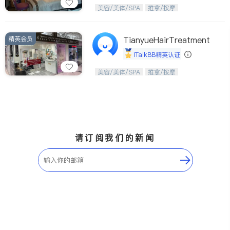
Etobicoke
Hamilton
从头开始，焕醒生活之美。
美容/美体/SPA
推拿/按摩
Windsor
Aurora
Stouffville
Maple
精英会员
TianyueHairTreatment
Waterloo
Guelph
iTalkBB精英认证
Burlington
Ajax
美，从头开始；松弛，从艺美开始。
美容/美体/SPA
推拿/按摩
Vaughan
Whitby
Oshawa
Niagara Falls
Pickering
Concord
Port Perry
King
请订阅我们的新闻
ON - Other Cities