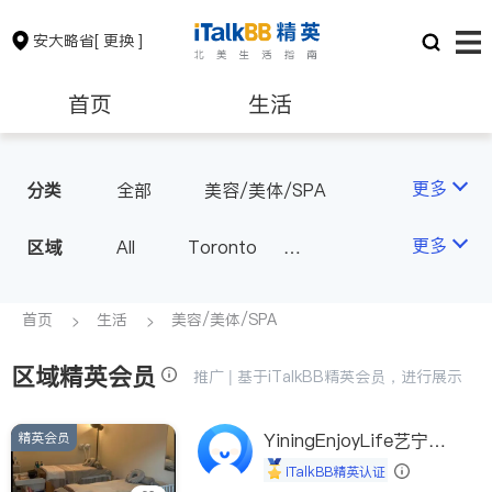
安大略省
[ 更换 ]
首页
生活
医生
律师
更多
分类
全部
美容/美体/SPA
保险理财
房地产租售
更多
区域
All
Toronto
Markham
Richmond Hill
银行贷款
会计师
Scarborough
首页
生活
美容/美体/SPA
Mississauga
Ottawa
区域精英会员
建筑装修
推广 | 基于iTalkBB精英会员，进行展示
North York
Thornhill
Brampton
Oakville
精英会员
YiningEnjoyLife艺宁生
Kitchener
Newmarket
活馆
iTalkBB精英认证