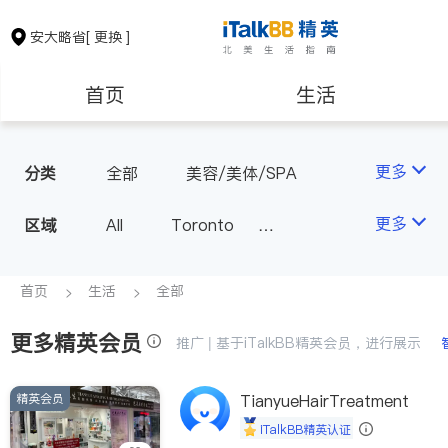
安大略省
[ 更换 ]
首页
生活
医生
律师
更多
分类
全部
美容/美体/SPA
保险理财
房地产租售
更多
区域
All
Toronto
Markham
Richmond Hill
银行贷款
会计师
Scarborough
首页
生活
全部
Mississauga
Ottawa
更多精英会员
建筑装修
推广 | 基于iTalkBB精英会员，进行展示
North York
Thornhill
Brampton
Oakville
精英会员
TianyueHairTreatment
Kitchener
Newmarket
iTalkBB精英认证