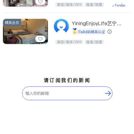
Etobicoke
Hamilton
美，从头开始；松弛，从艺美开始。
美容/美体/SPA
推拿/按摩
<1mile
Windsor
Aurora
Stouffville
Maple
精英会员
YiningEnjoyLife艺宁生
Waterloo
Guelph
活馆
iTalkBB精英认证
Burlington
Ajax
从头开始，焕醒生活之美。
美容/美体/SPA
推拿/按摩
Vaughan
Whitby
Oshawa
Niagara Falls
Pickering
Concord
Port Perry
King
请订阅我们的新闻
ON - Other Cities