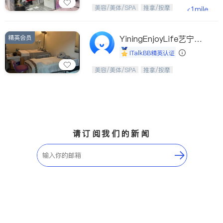
Etobicoke
Hamilton
美，从头开始；松弛，从艺美开始。
美容/美体/SPA
推拿/按摩
<1mile
Windsor
Aurora
Stouffville
Maple
精英会员
YiningEnjoyLife艺宁生
Waterloo
Guelph
活馆
iTalkBB精英认证
Burlington
Ajax
从头开始，焕醒生活之美。
美容/美体/SPA
推拿/按摩
Vaughan
Whitby
Oshawa
Niagara Falls
Pickering
Concord
Port Perry
King
请订阅我们的新闻
ON - Other Cities