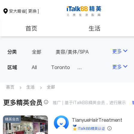
安大略省
[ 更换 ]
首页
生活
医生
律师
更多
分类
全部
美容/美体/SPA
保险理财
房地产租售
更多
区域
All
Toronto
Markham
Richmond Hill
银行贷款
会计师
Scarborough
首页
生活
全部
Mississauga
Ottawa
更多精英会员
建筑装修
推广 | 基于iTalkBB精英会员，进行展示
North York
Thornhill
Brampton
Oakville
精英会员
TianyueHairTreatment
Kitchener
Newmarket
iTalkBB精英认证