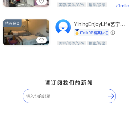
Etobicoke
Hamilton
美，从头开始；松弛，从艺美开始。
美容/美体/SPA
推拿/按摩
<1mile
Windsor
Aurora
Stouffville
Maple
精英会员
YiningEnjoyLife艺宁生
Waterloo
Guelph
活馆
iTalkBB精英认证
Burlington
Ajax
从头开始，焕醒生活之美。
美容/美体/SPA
推拿/按摩
Vaughan
Whitby
Oshawa
Niagara Falls
Pickering
Concord
Port Perry
King
请订阅我们的新闻
ON - Other Cities