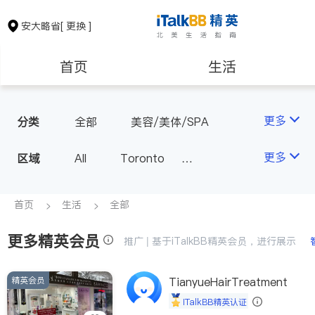
安大略省
[ 更换 ]
首页
生活
医生
律师
更多
分类
全部
美容/美体/SPA
保险理财
房地产租售
更多
区域
All
Toronto
Markham
Richmond Hill
银行贷款
会计师
Scarborough
首页
生活
全部
Mississauga
Ottawa
更多精英会员
建筑装修
推广 | 基于iTalkBB精英会员，进行展示
North York
Thornhill
Brampton
Oakville
精英会员
TianyueHairTreatment
Kitchener
Newmarket
iTalkBB精英认证