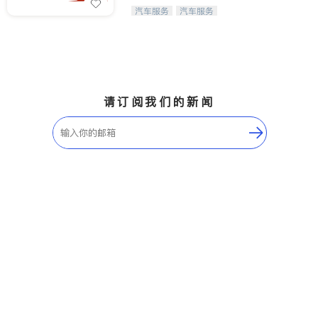
Maple Ridge
Kelowna
【SpeedX私家车代理租赁】出租您的
汽车服务
汽车服务
爱车赚取租金收入！
Delta
Abbotsford
BC - Other Cities
请订阅我们的新闻