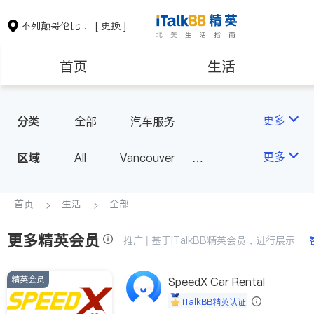
不列颠哥伦比亚省
[ 更换 ]
首页
生活
医生
律师
更多
分类
全部
汽车服务
保险理财
房地产租售
更多
区域
All
Vancouver
Richmond
Burnaby
会计师
建筑装修
Surrey
Coquitlam
首页
生活
全部
North Vancouver
更多精英会员
推广 | 基于iTalkBB精英会员，进行展示
Port Coquitlam
Victoria
New Westminster
精英会员
SpeedX Car Rental
Langley
Port Moody
iTalkBB精英认证