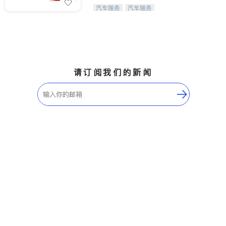
Maple Ridge
Kelowna
【SpeedX私家车代理租赁】出租您的
汽车服务
汽车服务
爱车赚取租金收入！
Delta
Abbotsford
BC - Other Cities
请订阅我们的新闻