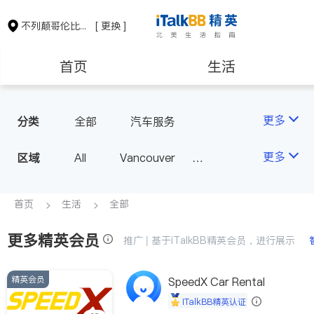
不列颠哥伦比亚省
[ 更换 ]
首页
生活
医生
律师
更多
分类
全部
汽车服务
保险理财
房地产租售
更多
区域
All
Vancouver
Richmond
Burnaby
会计师
建筑装修
Surrey
Coquitlam
首页
生活
全部
North Vancouver
更多精英会员
推广 | 基于iTalkBB精英会员，进行展示
Port Coquitlam
Victoria
New Westminster
精英会员
SpeedX Car Rental
Langley
Port Moody
iTalkBB精英认证