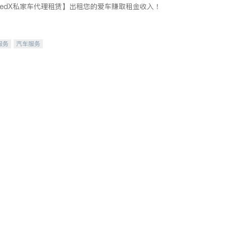
eedX私家车代理租赁】出租您的爱车赚取租金收入！
服务
汽车服务