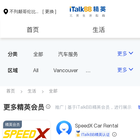
不列颠哥伦比亚省
[ 更换 ]
首页
生活
医生
律师
更多
分类
全部
汽车服务
保险理财
房地产租售
更多
区域
All
Vancouver
Richmond
Burnaby
会计师
建筑装修
Surrey
Coquitlam
首页
生活
全部
North Vancouver
更多精英会员
推广 | 基于iTalkBB精英会员，进行展示
Port Coquitlam
Victoria
New Westminster
精英会员
SpeedX Car Rental
Langley
Port Moody
iTalkBB精英认证