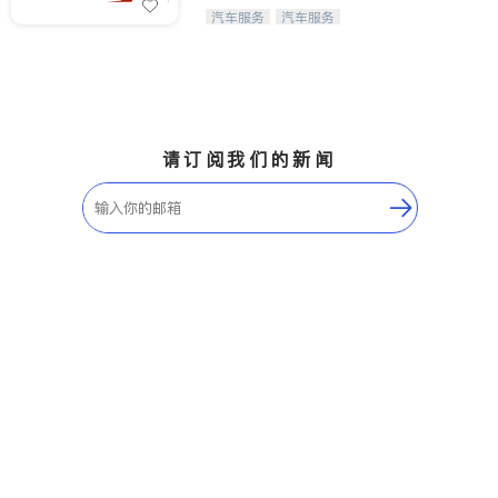
Maple Ridge
Kelowna
【SpeedX私家车代理租赁】出租您的
汽车服务
汽车服务
爱车赚取租金收入！
Delta
Abbotsford
BC - Other Cities
请订阅我们的新闻