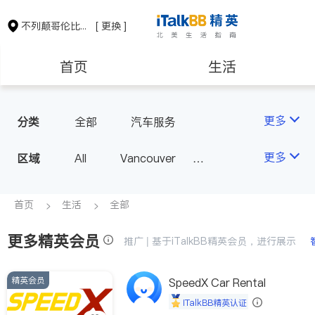
不列颠哥伦比亚省
[ 更换 ]
首页
生活
医生
律师
更多
分类
全部
汽车服务
保险理财
房地产租售
更多
区域
All
Vancouver
Richmond
Burnaby
会计师
建筑装修
Surrey
Coquitlam
首页
生活
全部
North Vancouver
更多精英会员
推广 | 基于iTalkBB精英会员，进行展示
Port Coquitlam
Victoria
New Westminster
精英会员
SpeedX Car Rental
Langley
Port Moody
iTalkBB精英认证