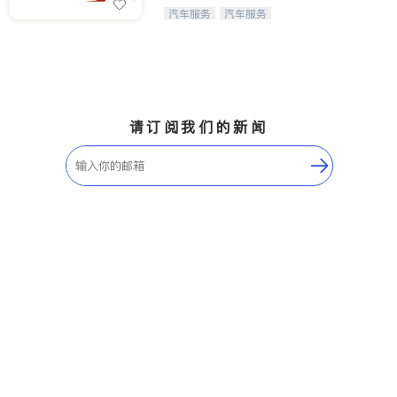
Maple Ridge
Kelowna
【SpeedX私家车代理租赁】出租您的
汽车服务
汽车服务
爱车赚取租金收入！
Delta
Abbotsford
BC - Other Cities
请订阅我们的新闻