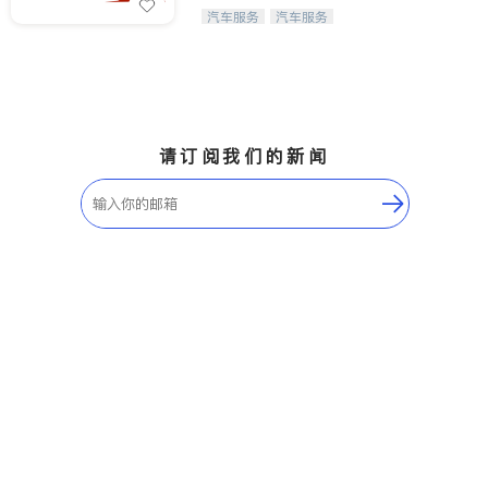
Maple Ridge
Kelowna
【SpeedX私家车代理租赁】出租您的
汽车服务
汽车服务
爱车赚取租金收入！
Delta
Abbotsford
BC - Other Cities
请订阅我们的新闻