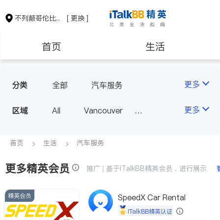
不列颠哥伦比亚省
[ 更换 ]
首页
生活
医生
律师
更多
分类
全部
汽车服务
保险理财
房地产租售
更多
区域
All
Vancouver
Richmond
Burnaby
会计师
建筑装修
Surrey
Coquitlam
首页
生活
汽车服务
North Vancouver
更多精英会员
推广 | 基于iTalkBB精英会员，进行展示
Port Coquitlam
Victoria
New Westminster
精英会员
SpeedX Car Rental
Langley
Port Moody
iTalkBB精英认证