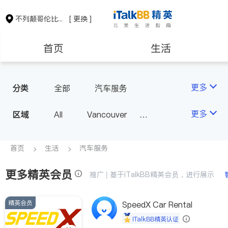
不列颠哥伦比亚省
[ 更换 ]
首页
生活
医生
律师
更多
分类
全部
汽车服务
保险理财
房地产租售
更多
区域
All
Vancouver
Richmond
Burnaby
会计师
建筑装修
Surrey
Coquitlam
首页
生活
汽车服务
North Vancouver
更多精英会员
推广 | 基于iTalkBB精英会员，进行展示
Port Coquitlam
Victoria
New Westminster
精英会员
SpeedX Car Rental
Langley
Port Moody
iTalkBB精英认证