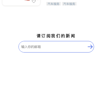
Maple Ridge
Kelowna
【SpeedX私家车代理租赁】出租您的
汽车服务
汽车服务
爱车赚取租金收入！
Delta
Abbotsford
BC - Other Cities
请订阅我们的新闻