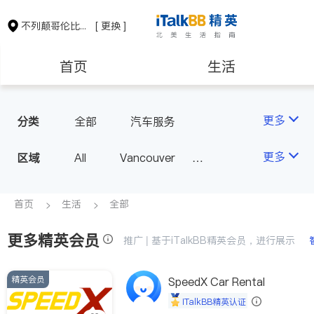
不列颠哥伦比亚省
[ 更换 ]
首页
生活
医生
律师
更多
分类
全部
汽车服务
保险理财
房地产租售
更多
区域
All
Vancouver
Richmond
Burnaby
会计师
建筑装修
Surrey
Coquitlam
首页
生活
全部
North Vancouver
更多精英会员
推广 | 基于iTalkBB精英会员，进行展示
Port Coquitlam
Victoria
New Westminster
精英会员
SpeedX Car Rental
Langley
Port Moody
iTalkBB精英认证