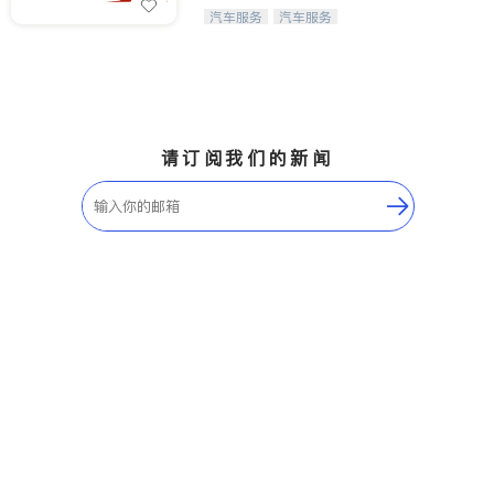
Maple Ridge
Kelowna
【SpeedX私家车代理租赁】出租您的
汽车服务
汽车服务
爱车赚取租金收入！
Delta
Abbotsford
BC - Other Cities
请订阅我们的新闻