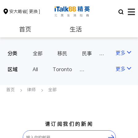
安大略省
[ 更换 ]
首页
生活
医生
律师
更多
分类
全部
移民
民事
车祸理赔
律师-其它
保险理财
房地产租售
更多
区域
All
Toronto
Markham
Richmond Hill
银行贷款
会计师
Scarborough
首页
律师
全部
Mississauga
Ottawa
建筑装修
North York
Thornhill
Brampton
Oakville
请订阅我们的新闻
Kitchener
Newmarket