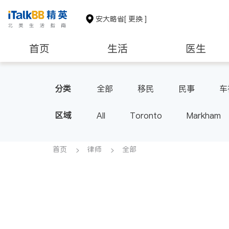
安大略省
[ 更换 ]
首页
生活
医生
建筑装修
分类
全部
移民
民事
车
区域
All
Toronto
Markham
Thornhill
Brampton
Oak
Aurora
Stouffville
Map
首页
律师
全部
Oshawa
Niagara Falls