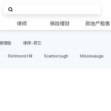
律师
保险理财
房地产租售
祸理赔
律师-其它
Richmond Hill
Scarborough
Mississauga
ville
Kitchener
Newmarket
Etobicoke
le
Waterloo
Guelph
Burlington
Ajax
Pickering
Concord
Port Perry
King
ON