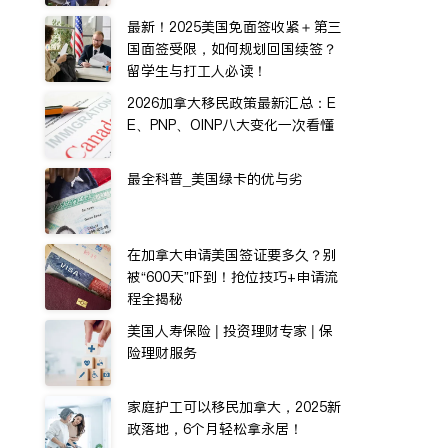
最新！2025美国免面签收紧＋第三
国面签受限，如何规划回国续签？
留学生与打工人必读！
2026加拿大移民政策最新汇总：E
E、PNP、OINP八大变化一次看懂
最全科普_美国绿卡的优与劣
在加拿大申请美国签证要多久？别
被“600天”吓到！抢位技巧+申请流
程全揭秘
美国人寿保险 | 投资理财专家 | 保
险理财服务
家庭护工可以移民加拿大，2025新
政落地，6个月轻松拿永居！