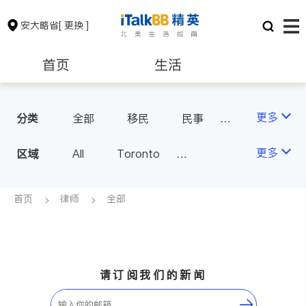
安大略省
[ 更换 ]
首页
生活
医生
律师
更多
分类
全部
移民
民事
车祸理赔
律师-其它
保险理财
房地产租售
更多
区域
All
Toronto
Markham
Richmond Hill
银行贷款
会计师
Scarborough
首页
律师
全部
Mississauga
Ottawa
建筑装修
North York
Thornhill
Brampton
Oakville
请订阅我们的新闻
Kitchener
Newmarket