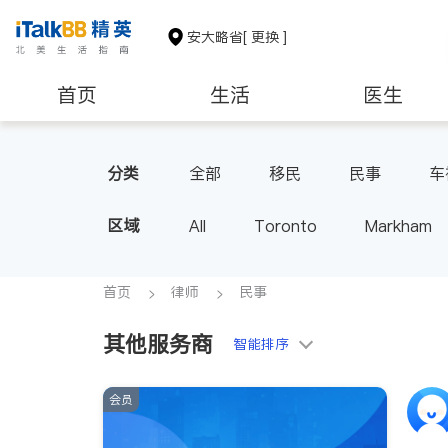
安大略省
[ 更换 ]
首页
生活
医生
建筑装修
分类
全部
移民
民事
车
区域
All
Toronto
Markham
Thornhill
Brampton
Oak
Aurora
Stouffville
Map
首页
律师
民事
Oshawa
Niagara Falls
其他服务商
智能排序
会员