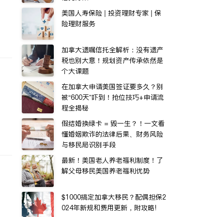
美国人寿保险 | 投资理财专家 | 保
险理财服务
加拿大遗嘱信托全解析：没有遗产
税也别大意！规划资产传承依然是
个大课题
在加拿大申请美国签证要多久？别
被“600天”吓到！抢位技巧+申请流
程全揭秘
假结婚换绿卡 = 毁一生？！一文看
懂婚姻欺诈的法律后果、财务风险
与移民局识别手段
最新！美国老人养老福利制度！了
解父母移民美国养老福利优势
$1000搞定加拿大移民？配偶担保2
024年新规和费用更新，附攻略!