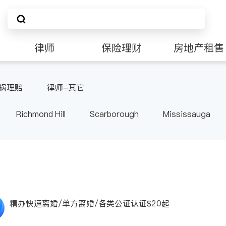
律师
保险理财
房地产租售
祸理赔
律师-其它
Richmond Hill
Scarborough
Mississauga
ville
Kitchener
Newmarket
Etobicoke
le
Waterloo
Guelph
Burlington
Ajax
Pickering
Concord
Port Perry
King
ON
精办快速离婚/单方离婚/各类公证认证$20起