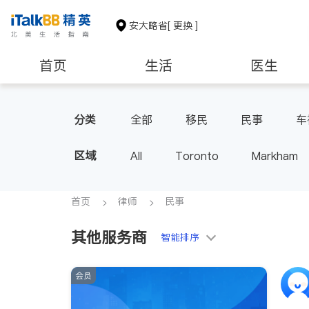
安大略省
[ 更换 ]
首页
生活
医生
建筑装修
分类
全部
移民
民事
车
区域
All
Toronto
Markham
Thornhill
Brampton
Oak
Aurora
Stouffville
Map
首页
律师
民事
Oshawa
Niagara Falls
其他服务商
智能排序
会员