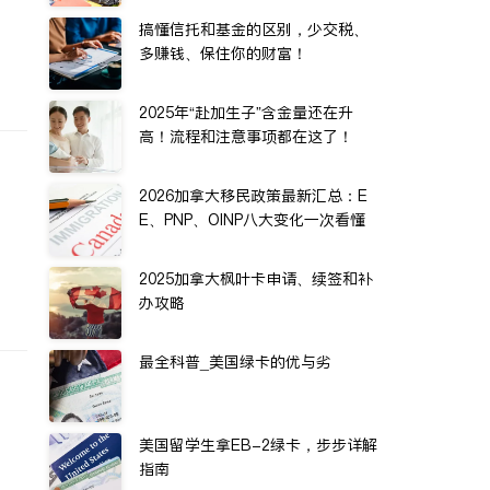
搞懂信托和基金的区别，少交税、
多赚钱、保住你的财富！
2025年“赴加生子”含金量还在升
高！流程和注意事项都在这了！
2026加拿大移民政策最新汇总：E
E、PNP、OINP八大变化一次看懂
2025加拿大枫叶卡申请、续签和补
办攻略
最全科普_美国绿卡的优与劣
美国留学生拿EB-2绿卡，步步详解
指南