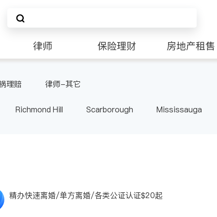
律师
保险理财
房地产租售
祸理赔
律师-其它
Richmond Hill
Scarborough
Mississauga
ville
Kitchener
Newmarket
Etobicoke
le
Waterloo
Guelph
Burlington
Ajax
Pickering
Concord
Port Perry
King
ON
精办快速离婚/单方离婚/各类公证认证$20起